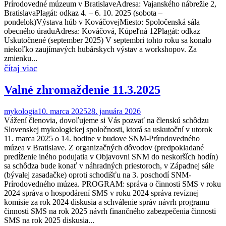
Prírodovedné múzeum v BratislaveAdresa: Vajanského nábrežie 2,
BratislavaPlagát: odkaz 4. – 6. 10. 2025 (sobota –
pondelok)Výstava húb v KováčovejMiesto: Spoločenská sála
obecného úraduAdresa: Kováčová, Kúpeľná 12Plagát: odkaz
Uskutočnené (september 2025) V septembri tohto roku sa konalo
niekoľko zaujímavých hubárskych výstav a workshopov. Za
zmienku...
Valné zhromaždenie 11.3.2025
mykologia
10. marca 2025
28. januára 2026
Vážení členovia, dovoľujeme si Vás pozvať na členskú schôdzu
Slovenskej mykologickej spoločnosti, ktorá sa uskutoční v utorok
11. marca 2025 o 14. hodine v budove SNM-Prírodovedného
múzea v Bratislave. Z organizačných dôvodov (predpokladané
predĺženie iného podujatia v Objavovni SNM do neskorších hodín)
sa schôdza bude konať v náhradných priestoroch, v Západnej sále
(bývalej zasadačke) oproti schodišťu na 3. poschodí SNM-
Prírodovedného múzea. PROGRAM: správa o činnosti SMS v roku
2024 správa o hospodárení SMS v roku 2024 správa revíznej
komisie za rok 2024 diskusia a schválenie správ návrh programu
činnosti SMS na rok 2025 návrh finančného zabezpečenia činnosti
SMS na rok 2025 diskusia...