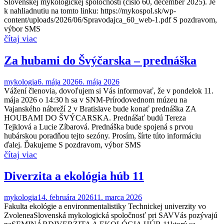
Slovenskej mykologickej spoločnosti (číslo 60, december 2025). Je
k nahliadnutiu na tomto linku: https://mykospol.sk/wp-
content/uploads/2026/06/Spravodajca_60_web-1.pdf S pozdravom,
výbor SMS
Za hubami do Švýčarska – prednáška
mykologia
6. mája 2026
6. mája 2026
Vážení členovia, dovoľujem si Vás informovať, že v pondelok 11.
mája 2026 o 14:30 h sa v SNM-Prírodovednom múzeu na
Vajanského nábreží 2 v Bratislave bude konať prednáška ZA
HOUBAMI DO ŠVÝCARSKA. Prednášať budú Tereza
Tejklová a Lucie Zíbarová. Prednáška bude spojená s prvou
hubárskou poradňou tejto sezóny. Prosím, šírte túto informáciu
ďalej. Ďakujeme S pozdravom, výbor SMS
Diverzita a ekológia húb 11
mykologia
14. februára 2026
11. marca 2026
Fakulta ekológie a environmentalistiky Technickej univerzity vo
ZvoleneaSlovenská mykologická spoločnosť pri SAVVás pozývajú