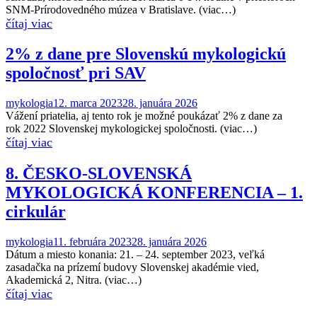
SNM-Prírodovedného múzea v Bratislave. (viac…)
2% z dane pre Slovenskú mykologickú
spoločnosť pri SAV
mykologia
12. marca 2023
28. januára 2026
Vážení priatelia, aj tento rok je možné poukázať 2% z dane za
rok 2022 Slovenskej mykologickej spoločnosti. (viac…)
8. ČESKO-SLOVENSKÁ
MYKOLOGICKÁ KONFERENCIA – 1.
cirkulár
mykologia
11. februára 2023
28. januára 2026
Dátum a miesto konania: 21. – 24. september 2023, veľká
zasadačka na prízemí budovy Slovenskej akadémie vied,
Akademická 2, Nitra. (viac…)