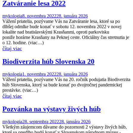
Zatváranie lesa 2022
mykologia
8. novembra 2022
28. januára 2026
Vážení priatelia, pozývame Vás na Zatváranie lesa, ktoré sa po
dlhšej odmlke bude konať v sobotu 12. novembra 2022 v novej
lokalite nad bratislavskými Krasňanmi, oproti parkovisku
poniže horárne Krasňany na Peknej ceste. Oficiálny čas stretnutia je
o 12. hodine. (viac…)
Biodiverzita húb Slovenska 20
mykologia
1. novembra 2022
28. januára 2026
Vážení priatelia, pozývame Vás na 20. ročník podujatia Biodiverzita
húb Slovenska, ktorý sa bude konať po dvojročnej pandemickej
prestávke. (viac…)
Pozvánka na výstavy živých húb
mykologia
28. septembra 2022
28. januára 2026
Všetkým záujemcom dávame do pozornosti 2 výstavy živých húb,
ktoré sa onedlho budú konať v Slovenskom národnom múzeu -