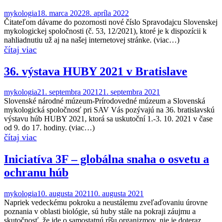
mykologia
18. marca 2022
8. apríla 2022
Čitateľom dávame do pozornosti nové číslo Spravodajcu Slovenskej
mykologickej spoločnosti (č. 53, 12/2021), ktoré je k dispozícii k
nahliadnutiu už aj na našej internetovej stránke. (viac…)
36. výstava HUBY 2021 v Bratislave
mykologia
21. septembra 2021
21. septembra 2021
Slovenské národné múzeum-Prírodovedné múzeum a Slovenská
mykologická spoločnosť pri SAV Vás pozývajú na 36. bratislavskú
výstavu húb HUBY 2021, ktorá sa uskutoční 1.-3. 10. 2021 v čase
od 9. do 17. hodiny. (viac…)
Iniciatíva 3F – globálna snaha o osvetu a
ochranu húb
mykologia
10. augusta 2021
10. augusta 2021
Napriek vedeckému pokroku a neustálemu zveľaďovaniu úrovne
poznania v oblasti biológie, sú huby stále na pokraji záujmu a
skutočnosť, že ide o samostatnú ríšu organizmov, nie je doteraz