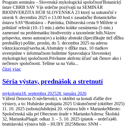
Program seminára – Slovenská mykologická spoločnosťBotanický
ústav CBRB SAV Vás srdečne pozývajú na SEMINÁR
BIODIVERZITA HÚB SLOVENSKA 23 ktorý sa uskutoční v
utorok 9. decembra 2025 o 13.00 hod.v zasadačke Botanického
ústavu SAV¹Bratislava – Patrónka, Dúbravská cesta 9 Môžete si
prihlásiť referát (10–15 min.) alebo krátke oznámenia (5 min.)
zamerané na problematiku biodiverzity a taxonómie húb.Názov
príspevku, meno autora(ov) a krátky abstrakt (špecifikujte tiež dĺžku
prednášky) pošlite, prosím, do 5. decembra 2025 na adresu
viktor.kucera@savba.sk.Abstrakty v dĺžke max. 10 riadkov
uverejníme v informačnom bulletine Spravodajca Slovenskej
mykologickej spoločnosti.Privítame aktívnu účasť tak členov ako i
nečlenov spoločnosti. Tešíme sa na Vašu...
Séria výstav, prednášok a stretnutí
mykologia
18. septembra 2025
28. januára 2026
Vážení členovia či návštevníci, v októbri sa konali ďalšie dve
výstavy, a to: Hubárske podujatia 2025 Uskutočnené (október 2025)
11. 10. 2025 (sobota)Jubilejná 20. výstava húb v MariankeMiesto:
Spoločenská sála pri Obecnom úrade v MariankeAdresa: Školská
32, MariankaPlagát: odkaz 3. – 5. 10. 2025 (piatok – nedeľa)40.
bratislavská výstava húb – HUBY 2025Miesto: SNM –