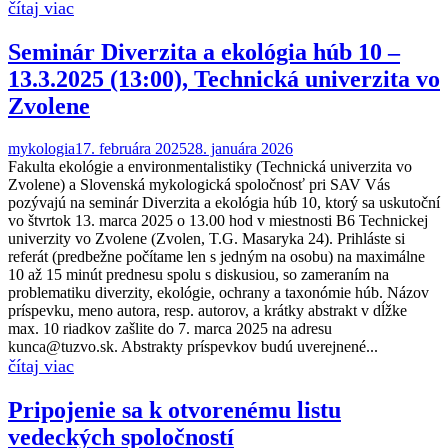
Seminár Diverzita a ekológia húb 10 –
13.3.2025 (13:00), Technická univerzita vo
Zvolene
mykologia
17. februára 2025
28. januára 2026
Fakulta ekológie a environmentalistiky (Technická univerzita vo
Zvolene) a Slovenská mykologická spoločnosť pri SAV Vás
pozývajú na seminár Diverzita a ekológia húb 10, ktorý sa uskutoční
vo štvrtok 13. marca 2025 o 13.00 hod v miestnosti B6 Technickej
univerzity vo Zvolene (Zvolen, T.G. Masaryka 24). Prihláste si
referát (predbežne počítame len s jedným na osobu) na maximálne
10 až 15 minút prednesu spolu s diskusiou, so zameraním na
problematiku diverzity, ekológie, ochrany a taxonómie húb. Názov
príspevku, meno autora, resp. autorov, a krátky abstrakt v dĺžke
max. 10 riadkov zašlite do 7. marca 2025 na adresu
kunca@tuzvo.sk. Abstrakty príspevkov budú uverejnené...
Pripojenie sa k otvorenému listu
vedeckých spoločností