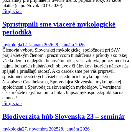
poznámky pre prijímateľa uveďte meno, prípadne roky, za ktoré
platíte (napr. Novák 2019-2020).
Sprístupnili sme viaceré mykologické
periodiká
mykologia
12. januára 2026
28. januára 2026
Členovia výboru Slovenskej mykologickej spoločnosti pri SAV
prajú všetkým členom i priaznivcom hubárčenia a prírody ako takej
všetko len to najlepšie do nového roka, veľa zdravia, porozumenia a
najmä bohatých hubárskych objavov či úlovkov, ktorých nálezy nás
spájajú a prinášajú radosť. Ako darček sme pre vás pripravili
sprístupnenie všetkých čísiel nasledujúcich mykologických
časopisov: Catathelasma, Spravodajca Slovenskej mykologickej
spoločnosti a Spravodajca slovenských mykológov. Uverejnené
čísla môžete nájsť na tomto linku: https://mykospol.sk/publikacna-
cinnost/
Biodiverzita húb Slovenska 23 – seminár
mykologia
27. novembra 2025
28. januára 2026