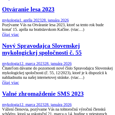
Otváranie lesa 2023
mykologia
1. apríla 2023
28. januára 2026
Pozývame Vás na Otváranie lesa 2023, ktoré sa tento rok bude
konať 15. apríla na bratislavskom Kačíne. (viac…)
Nový Spravodajca Slovenskej
mykologickej spoločnosti č. 55
mykologia
12. marca 2023
28. januára 2026
Čitateľom dávame do pozornosti nové číslo Spravodajcu Slovenskej
mykologickej spoločnosti (č. 55, 12/2023), ktoré je k dispozícii k
nahliadnutiu na našej internetovej stránke. (viac…)
Valné zhromaždenie SMS 2023
mykologia
12. marca 2023
28. januára 2026
Vážení členovia, pozývame Vás na tohtoročnú výročnú členskú
schôdzu, ktorá sa uskutoční 21. marca o 14. hodine v priestoroch