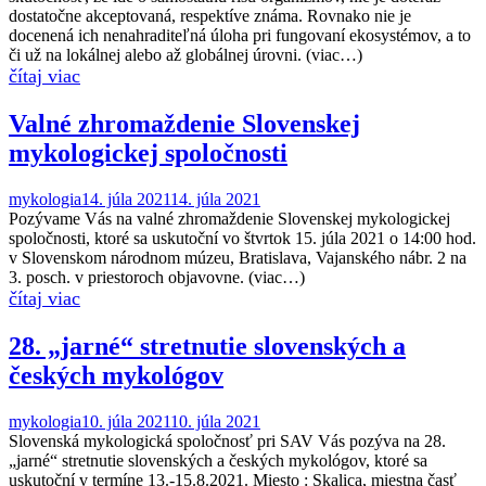
dostatočne akceptovaná, respektíve známa. Rovnako nie je
docenená ich nenahraditeľná úloha pri fungovaní ekosystémov, a to
či už na lokálnej alebo až globálnej úrovni. (viac…)
Valné zhromaždenie Slovenskej
mykologickej spoločnosti
mykologia
14. júla 2021
14. júla 2021
Pozývame Vás na valné zhromaždenie Slovenskej mykologickej
spoločnosti, ktoré sa uskutoční vo štvrtok 15. júla 2021 o 14:00 hod.
v Slovenskom národnom múzeu, Bratislava, Vajanského nábr. 2 na
3. posch. v priestoroch objavovne. (viac…)
28. „jarné“ stretnutie slovenských a
českých mykológov
mykologia
10. júla 2021
10. júla 2021
Slovenská mykologická spoločnosť pri SAV Vás pozýva na 28.
„jarné“ stretnutie slovenských a českých mykológov, ktoré sa
uskutoční v termíne 13.-15.8.2021. Miesto : Skalica, miestna časť