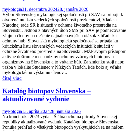
mykologia
31. decembra 2024
28. januára 2026
Výbor Slovenskej mykologickej spoločnosti pri SAV sa pripojil k
otvorenému listu vedeckých spoločností prezidentovi, Vláde a
Národnej rade SR k situácii v ochrane životného prostredia na
Slovensku. Jednou z hlavných úloh SMS pri SAV je podnecovanie
záujmu členov na riešenie najnaliehavejších otázok z hľadiska
ochrany húb. Slovenská mykologická spoločnosť sa pripája ku
kritickému listu slovenských vedeckých inštitúcií k situácii v
ochrane životného prostredia na Slovensku. MŽP svojim prístupom
aktívne deštruuje mechanizmy ochrany vzácnych biotopov a
organizmov na Slovensku a to vrátane húb. Za zmienku stojí napr.
ťažba v lokalite Studienec v Nízkych Tatrách, kde bolo aj vďaka
mykologickému výskumu členov...
Katalóg biotopov Slovenska –
aktualizované vydanie
mykologia
13. apríla 2024
28. januára 2026
Na konci roka 2023 vydala Štátna ochrana prírody Slovenskej
republiky aktualizované vydanie Katalógu biotopov Slovenska.
Ponúka prehľad o všetkých biotopoch vyskytujúcich sa na našom