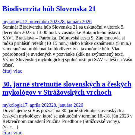
Biodiverzita húb Slovenska 21
mykologia
12. novembra 2023
28. januára 2026
Seminár Biodiverzita húb Slovenska 21 sa uskutoční v utorok 5.
decembra 2023 o 13.00 hod. v zasadačke Botanického ústavu
SAV1 Bratislava – Patrónka, Dúbravská cesta 9. Záujemcovia si
môžu prihlásiť referát (10-15 min.) alebo krátke oznámenia (5 min.)
zamerané na problematiku biodiverzity a taxonómie húb. Viac
podrobností je uvedených v pozvánke (klik na zvýraznený text).
Výbor Slovenskej mykologickej spoločnosti pri SAV sa teší na Vašu
účasť.
30. jarné stretnutie slovenských a českých
mykológov v Strážovských vrchoch
mykologia
17. apríla 2023
28. januára 2026
Dovoľujeme si Vás pozvať na 30. jarné stretnutie slovenských a
českých mykológov, ktoré sa uskutoční v termíne 16.-18. jún 2023 v
Rekreačnom zariadení Pružina-Priedhorie (Strážovské vrchy).
(viac…)