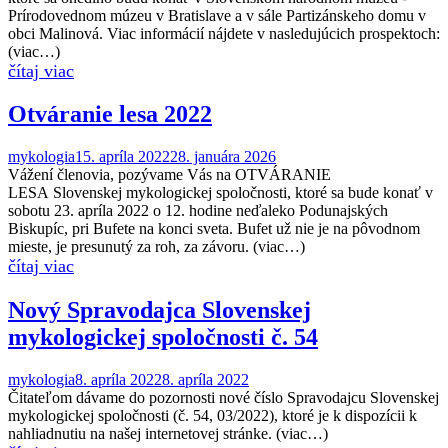
Prírodovednom múzeu v Bratislave a v sále Partizánskeho domu v
obci Malinová. Viac informácií nájdete v nasledujúcich prospektoch:
(viac…)
Otváranie lesa 2022
mykologia
15. apríla 2022
28. januára 2026
Vážení členovia, pozývame Vás na OTVÁRANIE
LESA Slovenskej mykologickej spoločnosti, ktoré sa bude konať v
sobotu 23. apríla 2022 o 12. hodine neďaleko Podunajských
Biskupíc, pri Bufete na konci sveta. Bufet už nie je na pôvodnom
mieste, je presunutý za roh, za závoru. (viac…)
Nový Spravodajca Slovenskej
mykologickej spoločnosti č. 54
mykologia
8. apríla 2022
8. apríla 2022
Čitateľom dávame do pozornosti nové číslo Spravodajcu Slovenskej
mykologickej spoločnosti (č. 54, 03/2022), ktoré je k dispozícii k
nahliadnutiu na našej internetovej stránke. (viac…)