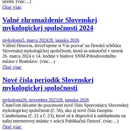
území. (viac…)
Valné zhromaždenie Slovenskej
mykologickej spoločnosti 2024
mykologia
5. marca 2024
28. januára 2026
Vážení členovia, dovoľujeme si Vás pozvať na členskú schôdzu
Slovenskej mykologickej spoločnosti, ktorá sa uskutoční v utorok
26. marca 2024 o 14. hodine v budove SNM-Prírodovedného
múzea v Bratislave. (viac…)
Nové čísla periodík Slovenskej
mykologickej spoločnosti
mykologia
26. novembra 2023
28. januára 2026
Čitateľom dávame do pozornosti nové číslo Spravodajcu Slovenskej
mykologickej spoločnosti (č. 56), ako aj nové čísla časopisu
Catathelasma (č. 22 a č. 23), ktoré sú k dispozícii k nahliadnutiu na
našej internetovej stránke v sekcii Publikačná činnosť. (viac…)