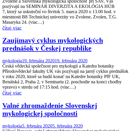
Zvolene a Slovenská mykologická spoločnosť pri SAV, Vás
pozývajú na SEMINÁR DIVERZITA A EKOLÓGIA HÚB
7, ktorý sa uskutoční vo štvrtok 5. marca 2020 o 13.00 hod. v
miestnosti B8 Technickej univerzity vo Zvolene, Zvolen, T.G.
Masaryka 24. (viac…)
Zaujímavý cyklus mykologických
prednášok v Českej republike
mykologia
19. februára 2020
19. februára 2020
Česká vědecká společnost pro mykologii a Katedra botaniky
Přírodovědecké fakulty UK vás pozývajú na jarný cyklus prednášok
v roku 2020, ktoré sa budú konať na Katedre botaniky PřF UK,
Benátská 2, Praha 2, v Seminariu (2. poschodie na konci chodby
vpravo) v stredu od 17:15 hod. (viac…)
Valné zhromaždenie Slovenskej
mykologickej spoločnosti
mykologia
5. februára 2020
5. februára 2020