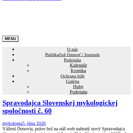
O nás
Publikačná činnosť / Journals
Podujatia
Kalendár
Kronika
Ochrana húb
Galéria
Huby
Podujatia
Spravodajca Slovenskej mykologickej
spoločnosti č. 60
mykologia
5. júna 2026
Vážení členovia, práve bol na náš web nahratý nový Spravodajca