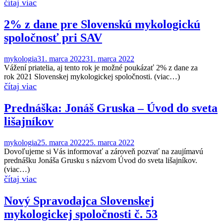
2% z dane pre Slovenskú mykologickú
spoločnosť pri SAV
mykologia
31. marca 2022
31. marca 2022
Vážení priatelia, aj tento rok je možné poukázať 2% z dane za
rok 2021 Slovenskej mykologickej spoločnosti. (viac…)
Prednáška: Jonáš Gruska – Úvod do sveta
lišajníkov
mykologia
25. marca 2022
25. marca 2022
Dovoľujeme si Vás informovať a zároveň pozvať na zaujímavú
prednášku Jonáša Grusku s názvom Úvod do sveta lišajníkov.
(viac…)
Nový Spravodajca Slovenskej
mykologickej spoločnosti č. 53