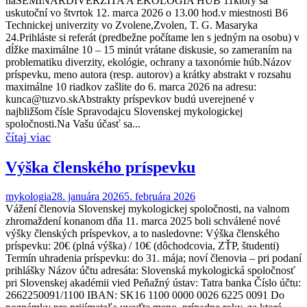
naSEMINÁRDIVERZITA A EKOLÓGIA HÚB 11ktorý sa
uskutoční vo štvrtok 12. marca 2026 o 13.00 hod.v miestnosti B6
Technickej univerzity vo Zvolene,Zvolen, T. G. Masaryka
24.Prihláste si referát (predbežne počítame len s jedným na osobu) v
dĺžke maximálne 10 – 15 minút vrátane diskusie, so zameraním na
problematiku diverzity, ekológie, ochrany a taxonómie húb.Názov
príspevku, meno autora (resp. autorov) a krátky abstrakt v rozsahu
maximálne 10 riadkov zašlite do 6. marca 2026 na adresu:
kunca@tuzvo.skAbstrakty príspevkov budú uverejnené v
najbližšom čísle Spravodajcu Slovenskej mykologickej
spoločnosti.Na Vašu účasť sa...
Výška členského príspevku
mykologia
28. januára 2026
5. februára 2026
Vážení členovia Slovenskej mykologickej spoločnosti, na valnom
zhromaždení konanom dňa 11. marca 2025 boli schválené nové
výšky členských príspevkov, a to nasledovne: Výška členského
príspevku: 20€ (plná výška) / 10€ (dôchodcovia, ZŤP, študenti)
Termín uhradenia príspevku: do 31. mája; noví členovia – pri podaní
prihlášky Názov účtu adresáta: Slovenská mykologická spoločnosť
pri Slovenskej akadémii vied Peňažný ústav: Tatra banka Číslo účtu:
2662250091/1100 IBAN: SK16 1100 0000 0026 6225 0091 Do