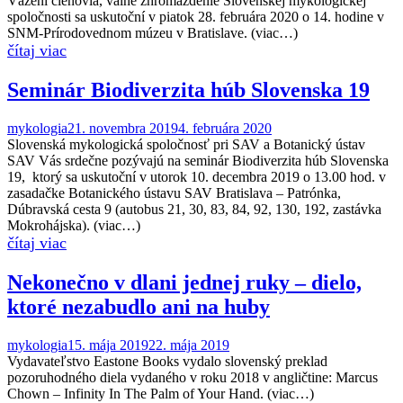
Vážení členovia, valné zhromaždenie Slovenskej mykologickej
spoločnosti sa uskutoční v piatok 28. februára 2020 o 14. hodine v
SNM-Prírodovednom múzeu v Bratislave. (viac…)
Seminár Biodiverzita húb Slovenska 19
mykologia
21. novembra 2019
4. februára 2020
Slovenská mykologická spoločnosť pri SAV a Botanický ústav
SAV Vás srdečne pozývajú na seminár Biodiverzita húb Slovenska
19, ktorý sa uskutoční v utorok 10. decembra 2019 o 13.00 hod. v
zasadačke Botanického ústavu SAV Bratislava – Patrónka,
Dúbravská cesta 9 (autobus 21, 30, 83, 84, 92, 130, 192, zastávka
Mokrohájska). (viac…)
Nekonečno v dlani jednej ruky – dielo,
ktoré nezabudlo ani na huby
mykologia
15. mája 2019
22. mája 2019
Vydavateľstvo Eastone Books vydalo slovenský preklad
pozoruhodného diela vydaného v roku 2018 v angličtine: Marcus
Chown – Infinity In The Palm of Your Hand. (viac…)