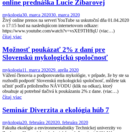
online prednáška Lucie Zíbarovej
mykologia
30. marca 2020
30. marca 2020
Živý online prenos na serveri YouTube sa uskutoční dňa 01.04.2020
o 17:15 hod na nasledujúcom internetovom odkaze:
https://www.youtube.com/watch?v=vsXE9THffqU (viac…)
Možnosť poukázať 2% z daní pre
Slovenskú mykologickú spoločnosť
mykologia
11. marca 2020
29. apríla 2020
Vážení členovia a podporovatelia mykológie, v prípade, že by ste sa
rozhodli podporiť Slovenskú mykologickú spoločnosť, môžete tak
učiniť podľa priloženého NÁVODU (klik na odkaz), ktorý
obsahuje aj potrebné tlačivá k poukázaniu 2% z dane. (viac…)
Seminár Diverzita a ekológia húb 7
mykologia
20. februára 2020
20. februára 2020
Fakulta ekológie a environmentalistiky Technickej univerzity vo