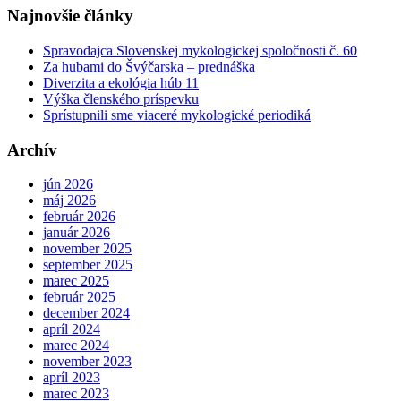
Najnovšie články
Spravodajca Slovenskej mykologickej spoločnosti č. 60
Za hubami do Švýčarska – prednáška
Diverzita a ekológia húb 11
Výška členského príspevku
Sprístupnili sme viaceré mykologické periodiká
Archív
jún 2026
máj 2026
február 2026
január 2026
november 2025
september 2025
marec 2025
február 2025
december 2024
apríl 2024
marec 2024
november 2023
apríl 2023
marec 2023