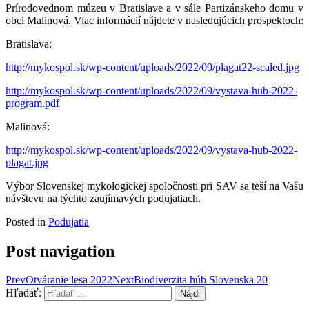
Prírodovednom múzeu v Bratislave a v sále Partizánskeho domu v
obci Malinová. Viac informácií nájdete v nasledujúcich prospektoch:
Bratislava:
http://mykospol.sk/wp-content/uploads/2022/09/plagat22-scaled.jpg
http://mykospol.sk/wp-content/uploads/2022/09/vystava-hub-2022-
program.pdf
Malinová:
http://mykospol.sk/wp-content/uploads/2022/09/vystava-hub-2022-
plagat.jpg
Výbor Slovenskej mykologickej spoločnosti pri SAV sa teší na Vašu
návštevu na týchto zaujímavých podujatiach.
Posted in
Podujatia
Post navigation
Prev
Otváranie lesa 2022
Next
Biodiverzita húb Slovenska 20
Hľadať: