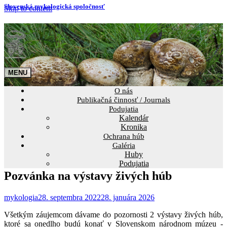
Slovenská mykologická spoločnosť
Skip to content
O nás
Publikačná činnosť / Journals
Podujatia
Kalendár
Kronika
Ochrana húb
Galéria
Huby
Podujatia
Pozvánka na výstavy živých húb
mykologia
28. septembra 2022
28. januára 2026
Všetkým záujemcom dávame do pozornosti 2 výstavy živých húb,
ktoré sa onedlho budú konať v Slovenskom národnom múzeu -