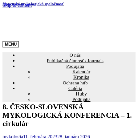
Slovenská mykologická spoločnosť
Skip to content
O nás
Publikačná činnosť / Journals
Podujatia
Kalendár
Kronika
Ochrana húb
Galéria
Huby
Podujatia
8. ČESKO-SLOVENSKÁ
MYKOLOGICKÁ KONFERENCIA – 1.
cirkulár
mykologia
11. februára 2023
28. januára 2026