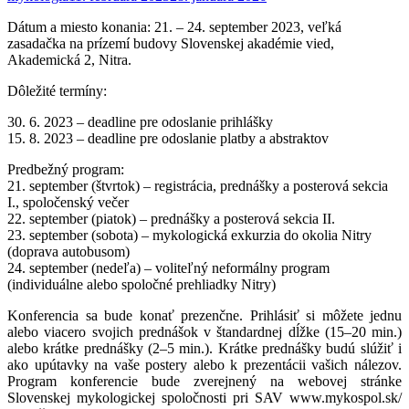
Dátum a miesto konania: 21. – 24. september 2023, veľká
zasadačka na prízemí budovy Slovenskej akadémie vied,
Akademická 2, Nitra.
Dôležité termíny:
30. 6. 2023 – deadline pre odoslanie prihlášky
15. 8. 2023 – deadline pre odoslanie platby a abstraktov
Predbežný program:
21. september (štvrtok) – registrácia, prednášky a posterová sekcia
I., spoločenský večer
22. september (piatok) – prednášky a posterová sekcia II.
23. september (sobota) – mykologická exkurzia do okolia Nitry
(doprava autobusom)
24. september (nedeľa) – voliteľný neformálny program
(individuálne alebo spoločné prehliadky Nitry)
Konferencia sa bude konať prezenčne. Prihlásiť si môžete jednu
alebo viacero svojich prednášok v štandardnej dĺžke (15‒20 min.)
alebo krátke prednášky (2‒5 min.). Krátke prednášky budú slúžiť i
ako upútavky na vaše postery alebo k prezentácii vašich nálezov.
Program konferencie bude zverejnený na webovej stránke
Slovenskej mykologickej spoločnosti pri SAV www.mykospol.sk/