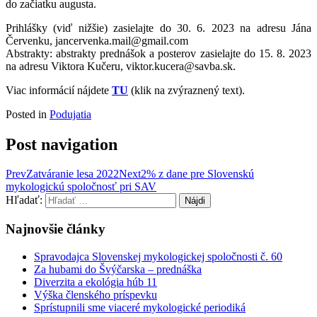
do začiatku augusta.
Prihlášky (viď nižšie) zasielajte do 30. 6. 2023 na adresu Jána
Červenku, jancervenka.mail@gmail.com
Abstrakty: abstrakty prednášok a posterov zasielajte do 15. 8. 2023
na adresu Viktora Kučeru, viktor.kucera@savba.sk.
Viac informácií nájdete
TU
(klik na zvýraznený text).
Posted in
Podujatia
Post navigation
Prev
Zatváranie lesa 2022
Next
2% z dane pre Slovenskú
mykologickú spoločnosť pri SAV
Hľadať:
Najnovšie články
Spravodajca Slovenskej mykologickej spoločnosti č. 60
Za hubami do Švýčarska – prednáška
Diverzita a ekológia húb 11
Výška členského príspevku
Sprístupnili sme viaceré mykologické periodiká