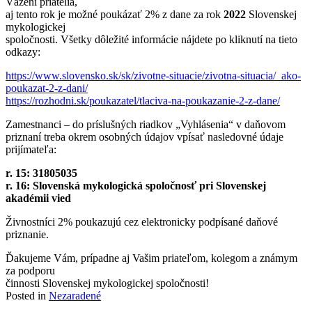
Vážení priatelia,
aj tento rok je možné poukázať 2% z dane za rok
2022
Slovenskej
mykologickej
spoločnosti.
Všetky dôležité informácie nájdete po kliknutí na tieto
odkazy:
https://www.slovensko.sk/sk/
zivotne-situacie/zivotna-
situacia/_ako-
poukazat-2-z-
dani/
https://rozhodni.sk/
poukazatel/tlaciva-na-
poukazanie-2-z-dane/
Zamestnanci – do príslušných riadkov „Vyhlásenia“ v daňovom
priznaní treba okrem osobných údajov vpísať nasledovné údaje
prijímateľa:
r. 15: 31805035
r. 16:
Slovenská mykologická spoločnosť pri Slovenskej
akadémii vied
Živnostníci 2% poukazujú cez elektronicky podpísané daňové
priznanie.
Ďakujeme Vám, prípadne aj Vašim priateľom, kolegom a známym
za podporu
činnosti Slovenskej mykologickej spoločnosti!
Posted in
Nezaradené