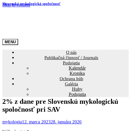
Slovenská mykologická spoločnosť
Skip to content
O nás
Publikačná činnosť / Journals
Podujatia
Kalendár
Kronika
Ochrana húb
Galéria
Huby
Podujatia
2% z dane pre Slovenskú mykologickú
spoločnosť pri SAV
mykologia
12. marca 2023
28. januára 2026