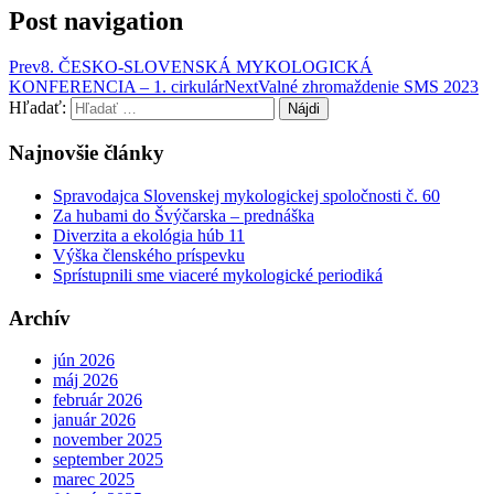
Post navigation
Prev
8. ČESKO-SLOVENSKÁ MYKOLOGICKÁ
KONFERENCIA – 1. cirkulár
Next
Valné zhromaždenie SMS 2023
Hľadať:
Najnovšie články
Spravodajca Slovenskej mykologickej spoločnosti č. 60
Za hubami do Švýčarska – prednáška
Diverzita a ekológia húb 11
Výška členského príspevku
Sprístupnili sme viaceré mykologické periodiká
Archív
jún 2026
máj 2026
február 2026
január 2026
november 2025
september 2025
marec 2025